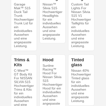
Garage
Nissan™
Custom Tail
Mak™ S15
Silvia S15
Lights For
Duck Tail
Hochwertiger
Nissan Silvia
Trunk
Headlights
S15 V1
Hochwertiger
für ein
Hochwertiger
Trunk Lid für
individuelles
Taillights für
ein
Aussehen
ein
individuelles
und eine
individuelles
Aussehen
angepasste
Aussehen
und eine
Leistung.
und eine
angepasste
angepasste
Leistung.
Leistung.
Trims &
Hood
Tinted
Kits
glass
Sunline
Racing™
C-West™
Nissan 40%
Hood For
GT Body Kit
Hochwertiger
Nissan Silvia
For NISSAN
Tinted glass
S15
SILVIA S15
für ein
Hochwertiger
Hochwertiger
individuelles
Hood für ein
Trims & Kits
Aussehen
individuelles
für ein
und eine
Aussehen
individuelles
angepasste
und eine
Aussehen
Leistung.
angepasste
und eine