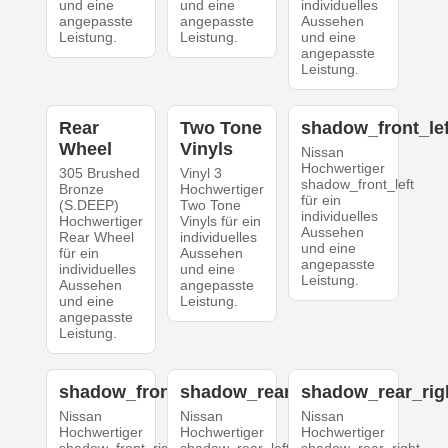
und eine
und eine
individuelles
angepasste
angepasste
Aussehen
Leistung.
Leistung.
und eine
angepasste
Leistung.
Rear
Two Tone
shadow_front_lef
Wheel
Vinyls
Nissan
Hochwertiger
305 Brushed
Vinyl 3
shadow_front_left
Bronze
Hochwertiger
für ein
(S.DEEP)
Two Tone
individuelles
Hochwertiger
Vinyls für ein
Aussehen
Rear Wheel
individuelles
und eine
für ein
Aussehen
angepasste
individuelles
und eine
Leistung.
Aussehen
angepasste
und eine
Leistung.
angepasste
Leistung.
shadow_front_right
shadow_rear_left
shadow_rear_rig
Nissan
Nissan
Nissan
Hochwertiger
Hochwertiger
Hochwertiger