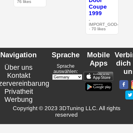
Door
76 likes
Coupe
1999
-
IMPORT_GOD-
· 70 likes
Navigation
Sprache
Mobile
Verb
Apps
dich
Über uns
Sprache
un
auswählen:
Kontakt
zervereinbarung
Privatheit
Werbung
Copyright © 2023 3DTuning LLC. All rights
reserved