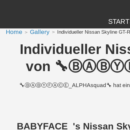
START
Home
Gallery
Individueller Nissan Skyline
Individueller Ni
von 🔧ⒷⒶⒷⓎⒻ
🔧ⒷⒶⒷⓎⒻⒶⒸⒺ_ALPHAsquad🔧 hat einen 2000
_BABYFACE_'s Nissan Skyl