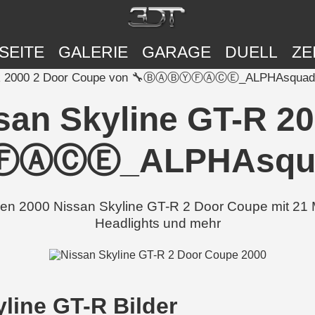
SEITE
GALERIE
GARAGE
DUELL
ZE
 GT-R 2000 2 Door Coupe von 🔧ⒷⒶⒷⓎⒻⒶⒸⒺ_ALPHAsquad
ssan Skyline GT-R 
ⒶⒸⒺ_ALPHAsquad
 Nissan Skyline GT-R 2 Door Coupe mit 21 Modi
Headlights und mehr
ine GT-R Bilder