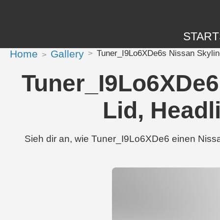
START
Home
Gallery
Tuner_I9Lo6XDe6s Nissan Skyline
Tuner_I9Lo6XDe6s
Lid, Headl
Sieh dir an, wie Tuner_I9Lo6XDe6 einen Nissa