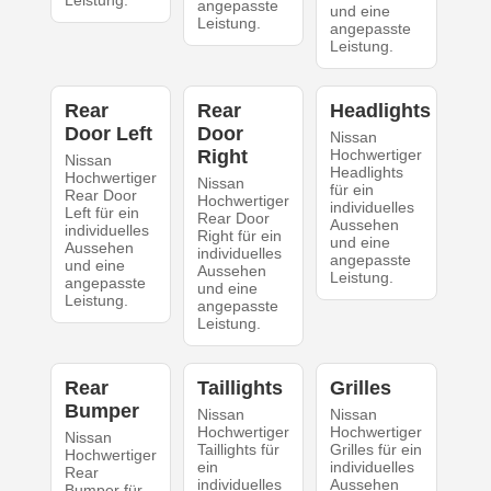
Leistung.
angepasste
und eine
Leistung.
angepasste
Leistung.
Rear
Rear
Headlights
Door Left
Door
Nissan
Right
Hochwertiger
Nissan
Headlights
Hochwertiger
Nissan
für ein
Rear Door
Hochwertiger
individuelles
Left für ein
Rear Door
Aussehen
individuelles
Right für ein
und eine
Aussehen
individuelles
angepasste
und eine
Aussehen
Leistung.
angepasste
und eine
Leistung.
angepasste
Leistung.
Rear
Taillights
Grilles
Bumper
Nissan
Nissan
Hochwertiger
Hochwertiger
Nissan
Taillights für
Grilles für ein
Hochwertiger
ein
individuelles
Rear
individuelles
Aussehen
Bumper für