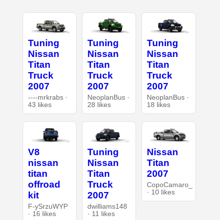
Tuning
Tuning
Tuning
Nissan
Nissan
Nissan
Titan
Titan
Titan
Truck
Truck
Truck
2007
2007
2007
----mrkrabs ·
NeoplanBus ·
NeoplanBus ·
43 likes
28 likes
18 likes
V8
Tuning
Nissan
nissan
Nissan
Titan
titan
Titan
2007
offroad
Truck
CopoCamaro_
· 10 likes
kit
2007
F-ySrzuWYP
dwilliams148
· 16 likes
· 11 likes