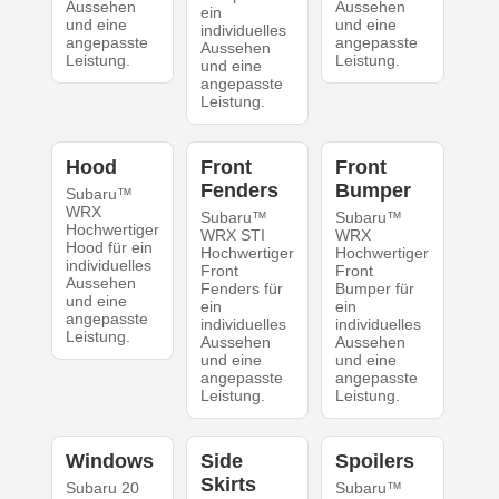
Aussehen
Aussehen
ein
und eine
und eine
individuelles
angepasste
angepasste
Aussehen
Leistung.
Leistung.
und eine
angepasste
Leistung.
Hood
Front
Front
Fenders
Bumper
Subaru™
WRX
Subaru™
Subaru™
Hochwertiger
WRX STI
WRX
Hood für ein
Hochwertiger
Hochwertiger
individuelles
Front
Front
Aussehen
Fenders für
Bumper für
und eine
ein
ein
angepasste
individuelles
individuelles
Leistung.
Aussehen
Aussehen
und eine
und eine
angepasste
angepasste
Leistung.
Leistung.
Windows
Side
Spoilers
Skirts
Subaru 20
Subaru™