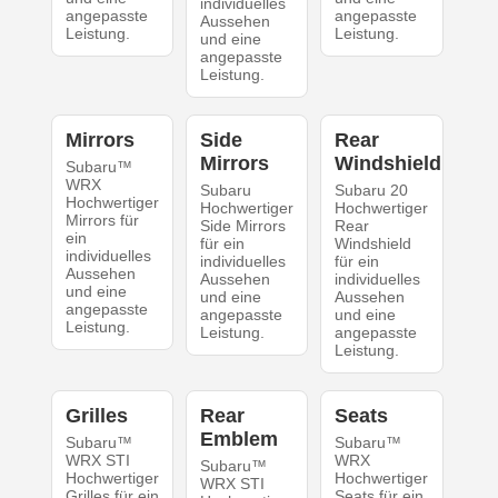
individuelles
angepasste
angepasste
Aussehen
Leistung.
Leistung.
und eine
angepasste
Leistung.
Mirrors
Side
Rear
Mirrors
Windshield
Subaru™
WRX
Subaru
Subaru 20
Hochwertiger
Hochwertiger
Hochwertiger
Mirrors für
Side Mirrors
Rear
ein
für ein
Windshield
individuelles
individuelles
für ein
Aussehen
Aussehen
individuelles
und eine
und eine
Aussehen
angepasste
angepasste
und eine
Leistung.
Leistung.
angepasste
Leistung.
Grilles
Rear
Seats
Emblem
Subaru™
Subaru™
WRX STI
WRX
Subaru™
Hochwertiger
Hochwertiger
WRX STI
Grilles für ein
Seats für ein