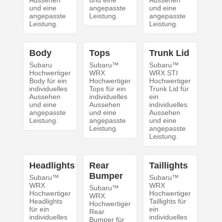
Aussehen
und eine
Aussehen
und eine
angepasste
und eine
angepasste
Leistung.
angepasste
Leistung.
Leistung.
Body
Tops
Trunk Lid
Subaru
Subaru™
Subaru™
Hochwertiger
WRX
WRX STI
Body für ein
Hochwertiger
Hochwertiger
individuelles
Tops für ein
Trunk Lid für
Aussehen
individuelles
ein
und eine
Aussehen
individuelles
angepasste
und eine
Aussehen
Leistung.
angepasste
und eine
Leistung.
angepasste
Leistung.
Headlights
Rear
Taillights
Bumper
Subaru™
Subaru™
WRX
WRX
Subaru™
Hochwertiger
Hochwertiger
WRX
Headlights
Taillights für
Hochwertiger
für ein
ein
Rear
individuelles
individuelles
Bumper für