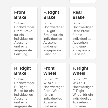
Front
F. Right
Rear
Brake
Brake
Brake
Subaru
Subaru
Subaru
Hochwertiger
Hochwertiger
Hochwertiger
Front Brake
F. Right
Rear Brake
für ein
Brake für ein
für ein
individuelles
individuelles
individuelles
Aussehen
Aussehen
Aussehen
und eine
und eine
und eine
angepasste
angepasste
angepasste
Leistung.
Leistung.
Leistung.
R. Right
Front
F. Right
Brake
Wheel
Wheel
Subaru
Subaru™
Subaru™
Hochwertiger
WRX STI
WRX STI
R. Right
Hochwertiger
Hochwertiger
Brake für ein
Front Wheel
F. Right
individuelles
für ein
Wheel für ein
Aussehen
individuelles
individuelles
und eine
Aussehen
Aussehen
angepasste
und eine
und eine