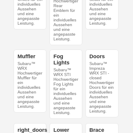
Hochwertiger
individuelles
individuelles
Rear
Aussehen
Aussehen
Emblem für
und eine
und eine
ein
angepasste
angepasste
individuelles
Leistung.
Leistung.
Aussehen
und eine
angepasste
Leistung.
Muffler
Fog
Doors
Lights
Subaru™
Subaru™
WRX
Impreza
Subaru™
Hochwertiger
WRX STI -
WRX STI
Muffler für
closed
Hochwertiger
ein
Hochwertiger
Fog Lights
individuelles
Doors für ein
für ein
Aussehen
individuelles
individuelles
und eine
Aussehen
Aussehen
angepasste
und eine
und eine
Leistung.
angepasste
angepasste
Leistung.
Leistung.
right_doors
Lower
Brace