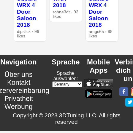
WRX 4
2018
WRX 4
Door
Door
rohne3dt · 92
likes
Saloon
Saloon
2018
2018
dipslick · 96
amgs65 · 88
likes
likes
Navigation
Sprache
Mobile
Verb
Apps
dich
Über uns
Sprache
un
auswählen:
Kontakt
zervereinbarung
Privatheit
Werbung
Copyright © 2023 3DTuning LLC. All rights
reserved