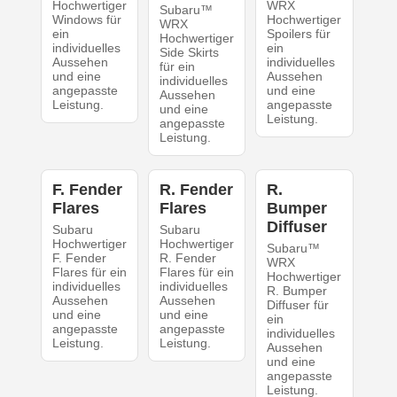
Hochwertiger
WRX
Subaru™
Windows für
Hochwertiger
WRX
ein
Spoilers für
Hochwertiger
individuelles
ein
Side Skirts
Aussehen
individuelles
für ein
und eine
Aussehen
individuelles
angepasste
und eine
Aussehen
Leistung.
angepasste
und eine
Leistung.
angepasste
Leistung.
F. Fender
R. Fender
R.
Flares
Flares
Bumper
Diffuser
Subaru
Subaru
Hochwertiger
Hochwertiger
Subaru™
F. Fender
R. Fender
WRX
Flares für ein
Flares für ein
Hochwertiger
individuelles
individuelles
R. Bumper
Aussehen
Aussehen
Diffuser für
und eine
und eine
ein
angepasste
angepasste
individuelles
Leistung.
Leistung.
Aussehen
und eine
angepasste
Leistung.