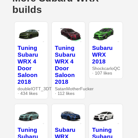
builds
Tuning
Tuning
Subaru
Subaru
Subaru
WRX
WRX 4
WRX 4
2018
Door
Door
ShockcarloQC
· 107 likes
Saloon
Saloon
2018
2018
doubleIOTT_3DT
SatanMotherFucker
· 434 likes
· 112 likes
Tuning
Subaru
Tuning
Subaru
WRX
Subaru