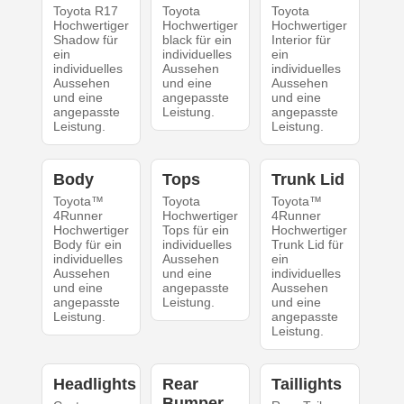
Toyota R17
Toyota
Toyota
Hochwertiger
Hochwertiger
Hochwertiger
Shadow für
black für ein
Interior für
ein
individuelles
ein
individuelles
Aussehen
individuelles
Aussehen
und eine
Aussehen
und eine
angepasste
und eine
angepasste
Leistung.
angepasste
Leistung.
Leistung.
Body
Tops
Trunk Lid
Toyota™
Toyota
Toyota™
4Runner
Hochwertiger
4Runner
Hochwertiger
Tops für ein
Hochwertiger
Body für ein
individuelles
Trunk Lid für
individuelles
Aussehen
ein
Aussehen
und eine
individuelles
und eine
angepasste
Aussehen
angepasste
Leistung.
und eine
Leistung.
angepasste
Leistung.
Headlights
Rear
Taillights
Bumper