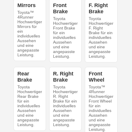
Mirrors
Front
F. Right
Brake
Brake
Toyota™
4Runner
Toyota
Toyota
Hochwertiger
Hochwertiger
Hochwertiger
Mirrors für
Front Brake
F. Right
ein
für ein
Brake für ein
individuelles
individuelles
individuelles
Aussehen
Aussehen
Aussehen
und eine
und eine
und eine
angepasste
angepasste
angepasste
Leistung.
Leistung.
Leistung.
Rear
R. Right
Front
Brake
Brake
Wheel
Toyota
Toyota
Toyota™
Hochwertiger
Hochwertiger
4Runner
Rear Brake
R. Right
Hochwertiger
für ein
Brake für ein
Front Wheel
individuelles
individuelles
für ein
Aussehen
Aussehen
individuelles
und eine
und eine
Aussehen
angepasste
angepasste
und eine
Leistung.
Leistung.
angepasste
Leistung.