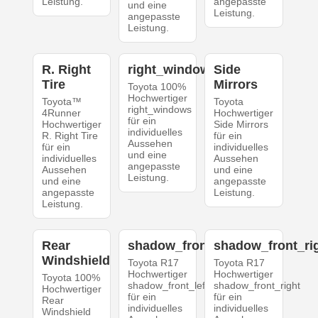
Leistung.
angepasste
und eine
Leistung.
angepasste
Leistung.
R. Right
right_windows
Side
Tire
Mirrors
Toyota 100%
Hochwertiger
Toyota™
Toyota
right_windows
4Runner
Hochwertiger
für ein
Hochwertiger
Side Mirrors
individuelles
R. Right Tire
für ein
Aussehen
für ein
individuelles
und eine
individuelles
Aussehen
angepasste
Aussehen
und eine
Leistung.
und eine
angepasste
angepasste
Leistung.
Leistung.
Rear
shadow_front_left
shadow_front_ri
Windshield
Toyota R17
Toyota R17
Hochwertiger
Hochwertiger
Toyota 100%
shadow_front_left
shadow_front_right
Hochwertiger
für ein
für ein
Rear
individuelles
individuelles
Windshield