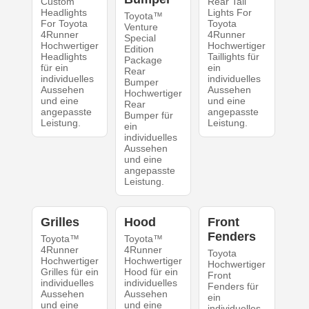
Custom
Rear Tail
Headlights
Lights For
Toyota™
For Toyota
Toyota
Venture
4Runner
4Runner
Special
Hochwertiger
Hochwertiger
Edition
Headlights
Taillights für
Package
für ein
ein
Rear
individuelles
individuelles
Bumper
Aussehen
Aussehen
Hochwertiger
und eine
und eine
Rear
angepasste
angepasste
Bumper für
Leistung.
Leistung.
ein
individuelles
Aussehen
und eine
angepasste
Leistung.
Grilles
Hood
Front
Fenders
Toyota™
Toyota™
4Runner
4Runner
Toyota
Hochwertiger
Hochwertiger
Hochwertiger
Grilles für ein
Hood für ein
Front
individuelles
individuelles
Fenders für
Aussehen
Aussehen
ein
und eine
und eine
individuelles