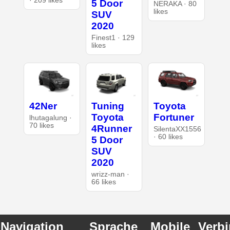
· 209 likes
5 Door
NERAKA · 80
likes
SUV
2020
Finest1 · 129
likes
42Ner
Tuning
Toyota
Toyota
Fortuner
lhutagalung ·
70 likes
4Runner
SilentaXX1556
· 60 likes
5 Door
SUV
2020
wrizz-man ·
66 likes
Navigation
Sprache
Mobile
Verb