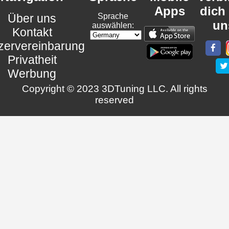
Apps
dich
Über uns
Sprache
un
auswählen:
Kontakt
zervereinbarung
Privatheit
Werbung
Copyright © 2023 3DTuning LLC. All rights
reserved