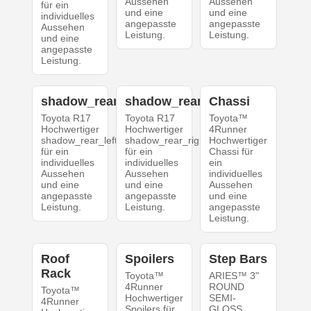
Aussehen
Aussehen
für ein
und eine
und eine
individuelles
angepasste
angepasste
Aussehen
Leistung.
Leistung.
und eine
angepasste
Leistung.
shadow_rear_left
shadow_rear_right
Chassi
Toyota R17
Toyota R17
Toyota™
Hochwertiger
Hochwertiger
4Runner
shadow_rear_left
shadow_rear_right
Hochwertiger
für ein
für ein
Chassi für
individuelles
individuelles
ein
Aussehen
Aussehen
individuelles
und eine
und eine
Aussehen
angepasste
angepasste
und eine
Leistung.
Leistung.
angepasste
Leistung.
Roof
Spoilers
Step Bars
Rack
Toyota™
ARIES™ 3"
4Runner
ROUND
Toyota™
Hochwertiger
SEMI-
4Runner
Spoilers für
GLOSS