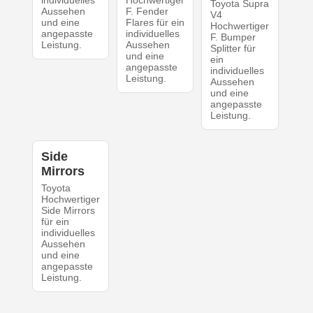
individuelles
Hochwertiger
Toyota Supra
Aussehen
F. Fender
V4
und eine
Flares für ein
Hochwertiger
angepasste
individuelles
F. Bumper
Leistung.
Aussehen
Splitter für
und eine
ein
angepasste
individuelles
Leistung.
Aussehen
und eine
angepasste
Leistung.
Side
Mirrors
Toyota
Hochwertiger
Side Mirrors
für ein
individuelles
Aussehen
und eine
angepasste
Leistung.