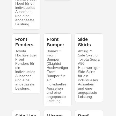
Hood für ein
individuelles
Aussehen
und eine
angepasste
Leistung.
Front
Front
Side
Fenders
Bumper
Skirts
Toyota
Bomex™
Abflug™
Hochwertiger
Front
Side Skirt for
Front
Bumper
Toyota Supra
Fenders für
(2Lights)
A80
ein
Hochwertiger
Hochwertiger
individuelles
Front
Side Skirts
Aussehen
Bumper für
für ein
und eine
ein
individuelles
angepasste
individuelles
Aussehen
Leistung.
Aussehen
und eine
und eine
angepasste
angepasste
Leistung.
Leistung.