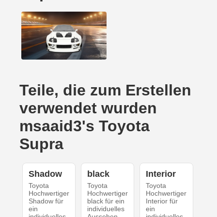
Teile, die zum Erstellen
verwendet wurden
msaaid3's Toyota
Supra
Shadow
black
Interior
Toyota
Toyota
Toyota
Hochwertiger
Hochwertiger
Hochwertiger
Shadow für
black für ein
Interior für
ein
individuelles
ein
individuelles
Aussehen
individuelles