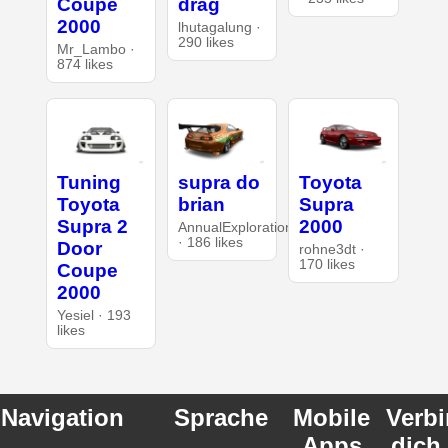
Coupe
drag
2000
lhutagalung ·
290 likes
Mr_Lambo ·
874 likes
Tuning
supra do
Toyota
Toyota
brian
Supra
Supra 2
2000
AnnualExploration26
· 186 likes
Door
rohne3dt ·
170 likes
Coupe
2000
Yesiel · 193
likes
Navigation
Sprache
Mobile
Verb
Apps
dich