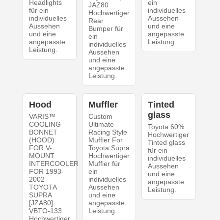
Headlights
ein
JAZ80
für ein
individuelles
Hochwertiger
individuelles
Aussehen
Rear
Aussehen
und eine
Bumper für
und eine
angepasste
ein
angepasste
Leistung.
individuelles
Leistung.
Aussehen
und eine
angepasste
Leistung.
Hood
Muffler
Tinted
glass
VARIS™
Custom
COOLING
Ultimate
Toyota 60%
BONNET
Racing Style
Hochwertiger
(HOOD)
Muffler For
Tinted glass
FOR V-
Toyota Supra
für ein
MOUNT
Hochwertiger
individuelles
INTERCOOLER
Muffler für
Aussehen
FOR 1993-
ein
und eine
2002
individuelles
angepasste
TOYOTA
Aussehen
Leistung.
SUPRA
und eine
[JZA80]
angepasste
VBTO-133
Leistung.
Hochwertiger