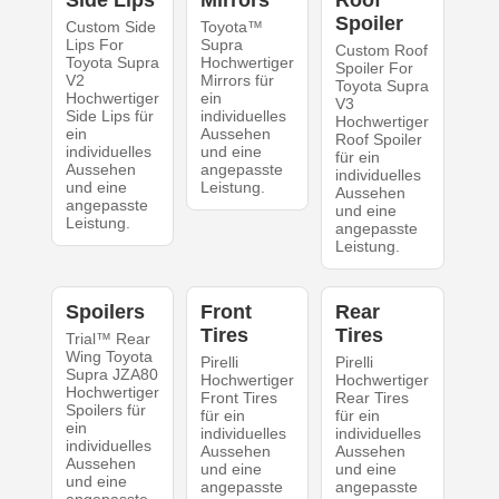
Side Lips
Mirrors
Roof
Spoiler
Custom Side
Toyota™
Lips For
Supra
Custom Roof
Toyota Supra
Hochwertiger
Spoiler For
V2
Mirrors für
Toyota Supra
Hochwertiger
ein
V3
Side Lips für
individuelles
Hochwertiger
ein
Aussehen
Roof Spoiler
individuelles
und eine
für ein
Aussehen
angepasste
individuelles
und eine
Leistung.
Aussehen
angepasste
und eine
Leistung.
angepasste
Leistung.
Spoilers
Front
Rear
Tires
Tires
Trial™ Rear
Wing Toyota
Pirelli
Pirelli
Supra JZA80
Hochwertiger
Hochwertiger
Hochwertiger
Front Tires
Rear Tires
Spoilers für
für ein
für ein
ein
individuelles
individuelles
individuelles
Aussehen
Aussehen
Aussehen
und eine
und eine
und eine
angepasste
angepasste