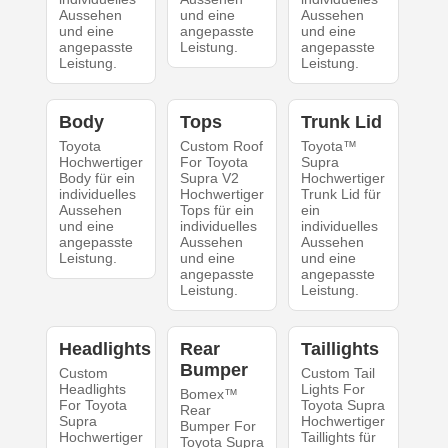
Aussehen
und eine
Aussehen
und eine
angepasste
und eine
angepasste
Leistung.
angepasste
Leistung.
Leistung.
Body
Tops
Trunk Lid
Toyota
Custom Roof
Toyota™
Hochwertiger
For Toyota
Supra
Body für ein
Supra V2
Hochwertiger
individuelles
Hochwertiger
Trunk Lid für
Aussehen
Tops für ein
ein
und eine
individuelles
individuelles
angepasste
Aussehen
Aussehen
Leistung.
und eine
und eine
angepasste
angepasste
Leistung.
Leistung.
Headlights
Rear
Taillights
Bumper
Custom
Custom Tail
Headlights
Lights For
Bomex™
For Toyota
Toyota Supra
Rear
Supra
Hochwertiger
Bumper For
Hochwertiger
Taillights für
Toyota Supra