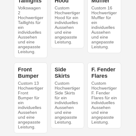
Taillights
Hood
Muffler
Volkswagen
Custom
Custom 16
2
Hochwertiger
Hochwertiger
Hochwertiger
Hood für ein
Muffler für
Taillights für
individuelles
ein
ein
Aussehen
individuelles
individuelles
und eine
Aussehen
Aussehen
angepasste
und eine
und eine
Leistung.
angepasste
angepasste
Leistung.
Leistung.
Front
Side
F. Fender
Bumper
Skirts
Flares
Custom 13
Custom
Custom
Hochwertiger
Hochwertiger
Hochwertiger
Front
Side Skirts
F. Fender
Bumper für
für ein
Flares für ein
ein
individuelles
individuelles
individuelles
Aussehen
Aussehen
Aussehen
und eine
und eine
und eine
angepasste
angepasste
angepasste
Leistung.
Leistung.
Leistung.