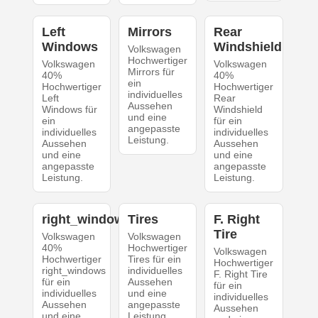
Left
Mirrors
Rear
Windows
Windshield
Volkswagen
Hochwertiger
Volkswagen
Volkswagen
Mirrors für
40%
40%
ein
Hochwertiger
Hochwertiger
individuelles
Left
Rear
Aussehen
Windows für
Windshield
und eine
ein
für ein
angepasste
individuelles
individuelles
Leistung.
Aussehen
Aussehen
und eine
und eine
angepasste
angepasste
Leistung.
Leistung.
right_windows
Tires
F. Right
Tire
Volkswagen
Volkswagen
40%
Hochwertiger
Volkswagen
Hochwertiger
Tires für ein
Hochwertiger
right_windows
individuelles
F. Right Tire
für ein
Aussehen
für ein
individuelles
und eine
individuelles
Aussehen
angepasste
Aussehen
und eine
Leistung.