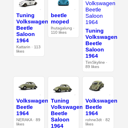
Tuning
beetle
Volkswagen
moped
Beetle
lhutagalung ·
Tuning
110 likes
Saloon
Volkswagen
1964
Beetle
Kattarin · 113
Saloon
likes
1964
TimSkyline ·
89 likes
Volkswagen
Tuning
Volkswagen
Beetle
Volkswagen
Beetle
1964
Beetle
1964
Saloon
NERAKA · 89
rohne3dt · 82
likes
likes
1964