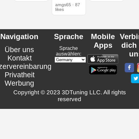
amgs65 · 87
likes
Navigation
Sprache
Mobile
Verb
Apps
dich
Über uns
Sprache
un
auswählen:
Kontakt
zervereinbarung
Privatheit
Werbung
Copyright © 2023 3DTuning LLC. All rights
reserved