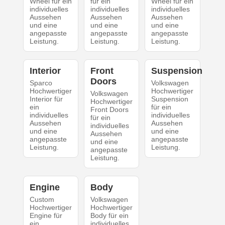
Wheel für ein
für ein
Wheel für ein
individuelles
individuelles
individuelles
Aussehen
Aussehen
Aussehen
und eine
und eine
und eine
angepasste
angepasste
angepasste
Leistung.
Leistung.
Leistung.
Interior
Front
Suspension
Doors
Sparco
Volkswagen
Hochwertiger
Hochwertiger
Volkswagen
Interior für
Suspension
Hochwertiger
ein
für ein
Front Doors
individuelles
individuelles
für ein
Aussehen
Aussehen
individuelles
und eine
und eine
Aussehen
angepasste
angepasste
und eine
Leistung.
Leistung.
angepasste
Leistung.
Engine
Body
Custom
Volkswagen
Hochwertiger
Hochwertiger
Engine für
Body für ein
ein
individuelles