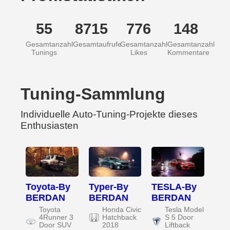
55
8715
776
148
Gesamtanzahl
Gesamtaufrufe
Gesamtanzahl
Gesamtanzahl
Tunings
Likes
Kommentare
Tuning-Sammlung
Individuelle Auto-Tuning-Projekte dieses
Enthusiasten
Toyota-By
Typer-By
TESLA-By
BERDAN
BERDAN
BERDAN
Toyota
Honda Civic
Tesla Model
4Runner 3
Hatchback
S 5 Door
Door SUV
2018
Liftback