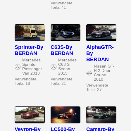
Verwendete
Teile: 41
Sprinter-By
C63S-By
AlphaGTR-
BERDAN
BERDAN
By
BERDAN
Mercedes
Mercedes
Sprinter
C63 S
Nissan GT-
Passenger
Sedan
R 2 Door
Van 2013
2015
Coupe
Verwendete
Verwendete
2010
Teile: 18
Teile: 21
Verwendete
Teile: 27
Veyron-By
LC500-By
Camaro-By