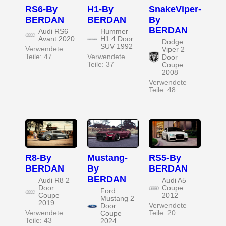
RS6-By
H1-By
SnakeViper-
BERDAN
BERDAN
By
BERDAN
Audi RS6
Hummer
Avant 2020
H1 4 Door
Dodge
SUV 1992
Verwendete
Viper 2
Teile: 47
Verwendete
Door
Teile: 37
Coupe
2008
Verwendete
Teile: 48
R8-By
Mustang-
RS5-By
BERDAN
By
BERDAN
BERDAN
Audi R8 2
Audi A5
Door
Coupe
Ford
Coupe
2012
Mustang 2
2019
Verwendete
Door
Verwendete
Teile: 20
Coupe
Teile: 43
2024