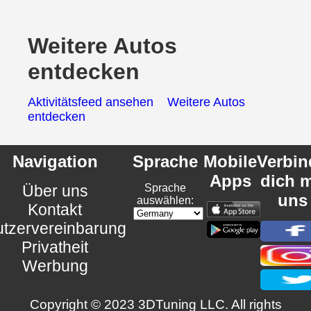
Weitere Autos
entdecken
Aktivitätsfeed ansehen
Weitere Autos
entdecken
Navigation
Sprache
Mobile
Verbin
Apps
dich m
Über uns
Sprache
uns
auswählen:
Kontakt
tzervereinbarung
Privatheit
Werbung
Copyright © 2023 3DTuning LLC. All rights