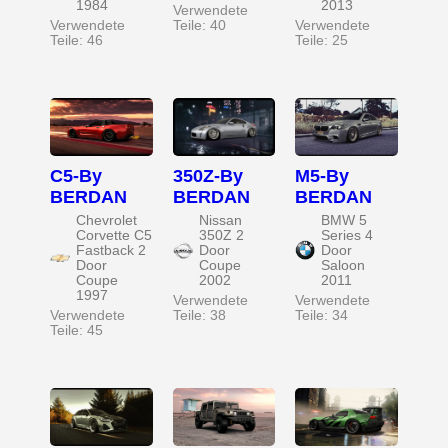
1984
2013
Verwendete
Verwendete
Teile: 40
Verwendete
Teile: 46
Teile: 25
C5-By
350Z-By
M5-By
BERDAN
BERDAN
BERDAN
Chevrolet
Nissan
BMW 5
Corvette C5
350Z 2
Series 4
Fastback 2
Door
Door
Door
Coupe
Saloon
Coupe
2002
2011
1997
Verwendete
Verwendete
Verwendete
Teile: 38
Teile: 34
Teile: 45