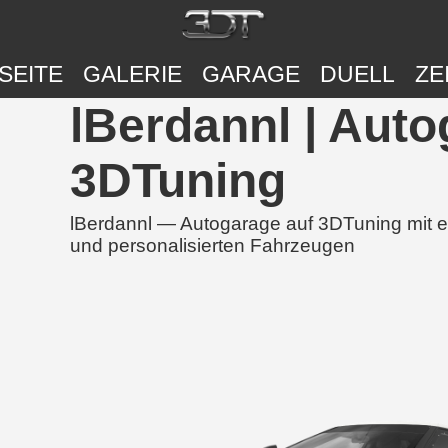
SEITE
GALERIE
GARAGE
DUELL
ZE
lBerdannl | Auto
3DTuning
lBerdannl — Autogarage auf 3DTuning mit ei
und personalisierten Fahrzeugen