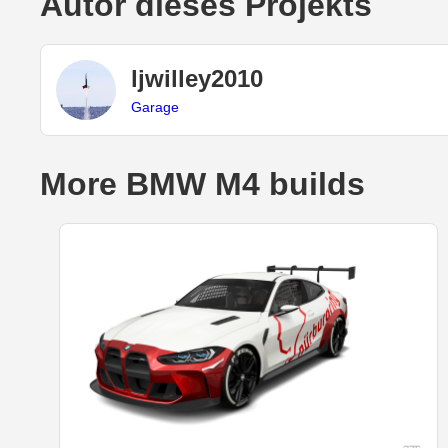
Autor dieses Projekts
ljwilley2010
Garage
More BMW M4 builds