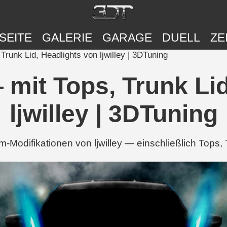
SEITE
GALERIE
GARAGE
DUELL
ZE
unk Lid, Headlights von ljwilley | 3DTuning
it Tops, Trunk Lid
ljwilley | 3DTuning
odifikationen von ljwilley — einschließlich Tops, 