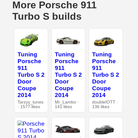
More Porsche 911
Turbo S builds
Tuning
Tuning
Tuning
Porsche
Porsche
Porsche
911
911
911
Turbo S 2
Turbo S 2
Turbo S 2
Door
Door
Door
Coupe
Coupe
Coupe
2014
2014
2014
Tarzyy_tunes
Mr_Lambo ·
doubleIOTT ·
· 1577 likes
141 likes
136 likes