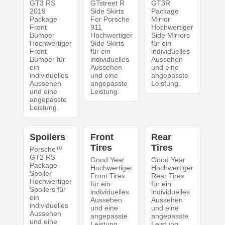
GT3 RS
GTstreet R
GT3R
2019
Side Skirts
Package
Package
For Porsche
Mirror
Front
911
Hochwertiger
Bumper
Hochwertiger
Side Mirrors
Hochwertiger
Side Skirts
für ein
Front
für ein
individuelles
Bumper für
individuelles
Aussehen
ein
Aussehen
und eine
individuelles
und eine
angepasste
Aussehen
angepasste
Leistung.
und eine
Leistung.
angepasste
Leistung.
Spoilers
Front
Rear
Tires
Tires
Porsche™
GT2 RS
Good Year
Good Year
Package
Hochwertiger
Hochwertiger
Spoiler
Front Tires
Rear Tires
Hochwertiger
für ein
für ein
Spoilers für
individuelles
individuelles
ein
Aussehen
Aussehen
individuelles
und eine
und eine
Aussehen
angepasste
angepasste
und eine
Leistung.
Leistung.