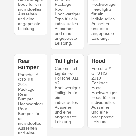
Body für ein
Package
Hochwertiger
individuelles
Roof
Headlights
Aussehen
Hochwertiger
für ein
und eine
Tops für ein
individuelles
angepasste
individuelles
Aussehen
Leistung.
Aussehen
und eine
und eine
angepasste
angepasste
Leistung.
Leistung.
Rear
Taillights
Hood
Bumper
Custom Tail
Porsche™
Lights For
GT3 RS
Porsche™
Porsche 911
2019
GT3 RS
V2
Package
2016
Hochwertiger
Hood
Package
Taillights für
Hochwertiger
Rear
ein
Hood für ein
Bumper
individuelles
individuelles
Hochwertiger
Aussehen
Aussehen
Rear
und eine
und eine
Bumper für
angepasste
angepasste
ein
Leistung.
Leistung.
individuelles
Aussehen
und eine