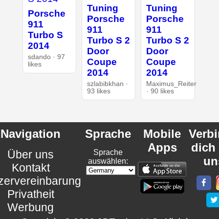
Tuning
Tuning
Porsche
Porsche
Porsche
911
911
911
Turbo S
Turbo S 2
Turbo S 2
2014
Door
Door
sdando · 97
Coupe
Coupe
likes
2014
2014
szlabibkhan ·
Maximus_Reiter
93 likes
· 90 likes
Navigation
Sprache
Mobile
Verb
Apps
dich
Über uns
Sprache
un
auswählen:
Kontakt
zervereinbarung
Privatheit
Werbung