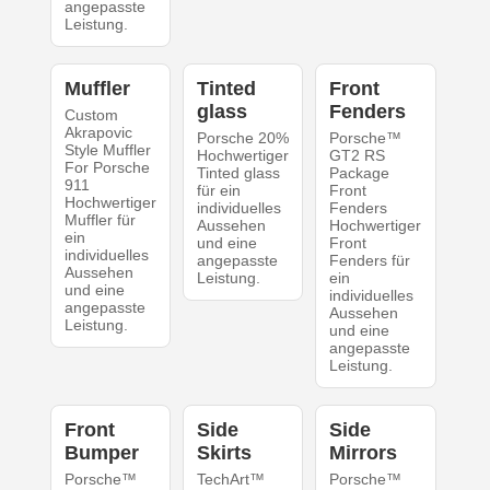
angepasste
Leistung.
Muffler
Tinted
Front
glass
Fenders
Custom
Akrapovic
Porsche 20%
Porsche™
Style Muffler
Hochwertiger
GT2 RS
For Porsche
Tinted glass
Package
911
für ein
Front
Hochwertiger
individuelles
Fenders
Muffler für
Aussehen
Hochwertiger
ein
und eine
Front
individuelles
angepasste
Fenders für
Aussehen
Leistung.
ein
und eine
individuelles
angepasste
Aussehen
Leistung.
und eine
angepasste
Leistung.
Front
Side
Side
Bumper
Skirts
Mirrors
Porsche™
TechArt™
Porsche™