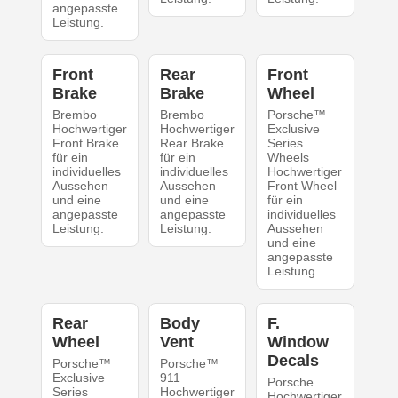
angepasste
Leistung.
Front
Rear
Front
Brake
Brake
Wheel
Brembo
Brembo
Porsche™
Hochwertiger
Hochwertiger
Exclusive
Front Brake
Rear Brake
Series
für ein
für ein
Wheels
individuelles
individuelles
Hochwertiger
Aussehen
Aussehen
Front Wheel
und eine
und eine
für ein
angepasste
angepasste
individuelles
Leistung.
Leistung.
Aussehen
und eine
angepasste
Leistung.
Rear
Body
F.
Wheel
Vent
Window
Decals
Porsche™
Porsche™
Exclusive
911
Porsche
Series
Hochwertiger
Hochwertiger