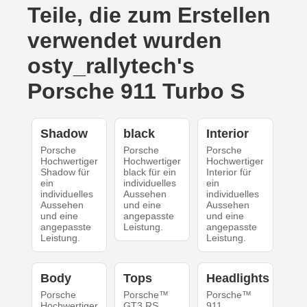
Teile, die zum Erstellen
verwendet wurden
osty_rallytech's
Porsche 911 Turbo S
Shadow
black
Interior
Porsche
Porsche
Porsche
Hochwertiger
Hochwertiger
Hochwertiger
Shadow für
black für ein
Interior für
ein
individuelles
ein
individuelles
Aussehen
individuelles
Aussehen
und eine
Aussehen
und eine
angepasste
und eine
angepasste
Leistung.
angepasste
Leistung.
Leistung.
Body
Tops
Headlights
Porsche
Porsche™
Porsche™
Hochwertiger
GT3 RS
911