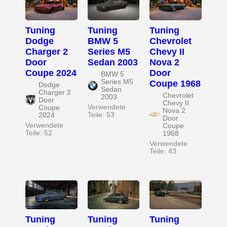
Tuning
Tuning
Tuning
Dodge
BMW 5
Chevrolet
Charger 2
Series M5
Chevy II
Door
Sedan 2003
Nova 2
Coupe 2024
Door
BMW 5
Series M5
Coupe 1968
Dodge
Sedan
Charger 2
Chevrolet
2003
Door
Chevy II
Verwendete
Coupe
Nova 2
Teile: 53
2024
Door
Verwendete
Coupe
Teile: 52
1968
Verwendete
Teile: 43
Tuning
Tuning
Tuning