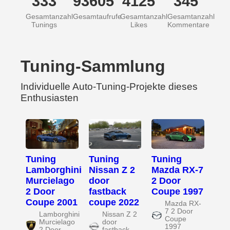
333
93605
4125
345
Gesamtanzahl
Gesamtaufrufe
Gesamtanzahl
Gesamtanzahl
Tunings
Likes
Kommentare
Tuning-Sammlung
Individuelle Auto-Tuning-Projekte dieses
Enthusiasten
Tuning
Tuning
Tuning
Lamborghini
Nissan Z 2
Mazda RX-7
Murcielago
door
2 Door
2 Door
fastback
Coupe 1997
Coupe 2001
coupe 2022
Mazda RX-
7 2 Door
Lamborghini
Nissan Z 2
Coupe
Murcielago
door
1997
2 Door
fastback