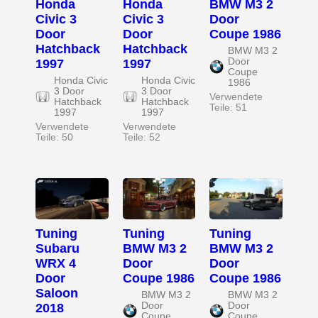
Honda
Honda
BMW M3 2
Civic 3
Civic 3
Door
Door
Door
Coupe 1986
Hatchback
Hatchback
BMW M3 2
Door
1997
1997
Coupe
Honda Civic
Honda Civic
1986
3 Door
3 Door
Verwendete
Hatchback
Hatchback
Teile: 51
1997
1997
Verwendete
Verwendete
Teile: 50
Teile: 52
Tuning
Tuning
Tuning
Subaru
BMW M3 2
BMW M3 2
WRX 4
Door
Door
Door
Coupe 1986
Coupe 1986
Saloon
BMW M3 2
BMW M3 2
Door
Door
2018
Coupe
Coupe