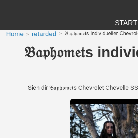
START
Home
retarded
𝔅𝔞𝔭𝔥𝔬𝔪𝔢𝔱s individueller Ch
𝔅𝔞𝔭𝔥𝔬𝔪𝔢𝔱s 
Sieh dir 𝔅𝔞𝔭𝔥𝔬𝔪𝔢𝔱s Chevrolet Chev