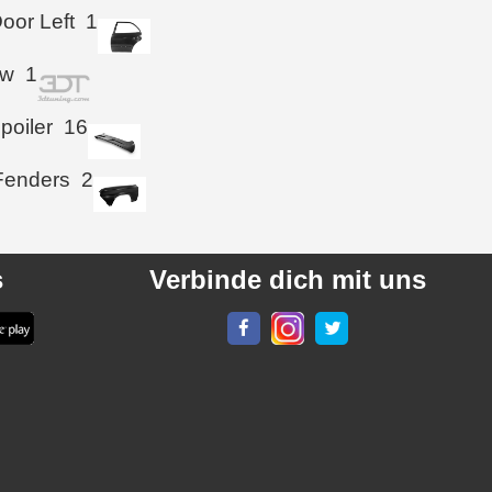
oor Left
1
ow
1
poiler
16
Fenders
2
s
Verbinde dich mit uns