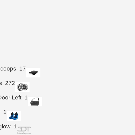
Scoops
17
s
272
Door Left
1
r
1
glow
1