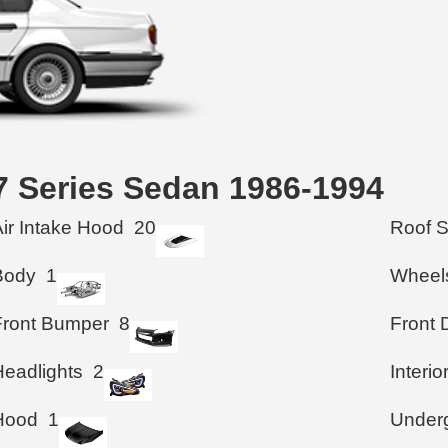
7 Series Sedan 1986-1994
Air Intake Hood
20
Roof 
Body
1
Wheel
Front Bumper
8
Front 
Headlights
2
Interio
Hood
1
Under