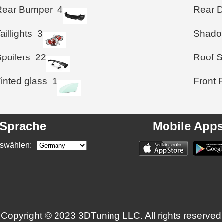
Rear Bumper
4
Rear D
aillights
3
Shad
poilers
22
Roof S
inted glass
1
Front 
Sprache
Mobile App
swählen:
Copyright © 2023 3DTuning LLC. All rights reserved