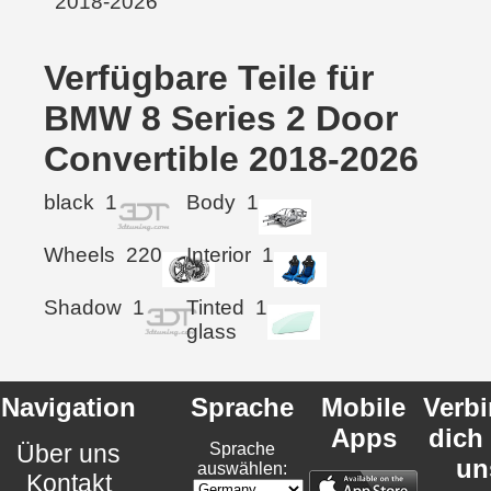
Verfügbare Teile für
BMW 8 Series 2 Door
Convertible 2018-2026
black
1
Body
1
Wheels
220
Interior
1
Shadow
1
Tinted
1
glass
Navigation
Sprache
Mobile
Verb
Apps
dich
Über uns
Sprache
un
auswählen:
Kontakt