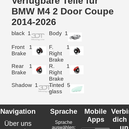
Verfügbare Teile für
BMW M4 2 Door Coupe
2014-2026
black
1
Body
1
Front
1
F.
1
Brake
Right
Brake
Rear
1
R.
1
Brake
Right
Brake
Shadow
1
Tinted
5
glass
Navigation
Sprache
Mobile
Verb
Apps
dich
Über uns
Sprache
un
auswählen: