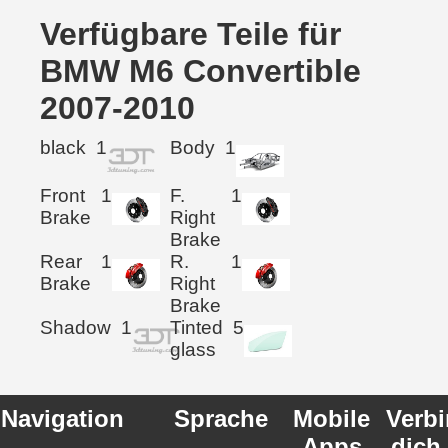
Verfügbare Teile für
BMW M6 Convertible
2007-2010
black
1
Body
1
Front
1
F.
1
Brake
Right
Brake
Rear
1
R.
1
Brake
Right
Brake
Shadow
1
Tinted
5
glass
Navigation
Sprache
Mobile
Verb
Apps
dich