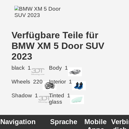
Verfügbare Teile für
BMW XM 5 Door SUV
2023
black
1
Body
1
Wheels
220
Interior
1
Shadow
1
Tinted
1
glass
Navigation
Sprache
Mobile
Verb