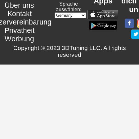
Apps
dich
Über uns
Sprache
un
auswählen:
Kontakt
zervereinbarung
Privatheit
Werbung
Copyright © 2023 3DTuning LLC. All rights
reserved