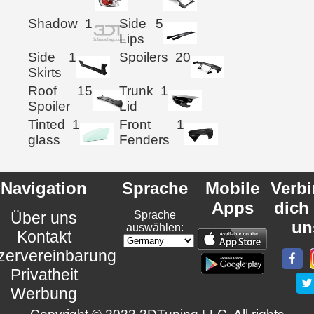
Shadow
1
Side
5
Lips
Side
1
Spoilers
20
Skirts
Roof
15
Trunk
1
Spoiler
Lid
Tinted
1
Front
1
glass
Fenders
Navigation
Sprache
Mobile
Verb
Apps
dich
Über uns
Sprache
un
auswählen:
Kontakt
zervereinbarung
Privatheit
Werbung