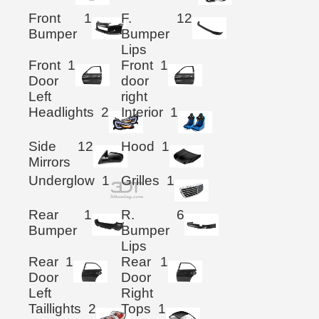
Front
1
F.
12
Bumper
Bumper
Lips
Front
1
Front
1
Door
door
Left
right
Headlights
2
Interior
1
Side
12
Hood
1
Mirrors
Underglow
1
Grilles
1
Rear
1
R.
6
Bumper
Bumper
Lips
Rear
1
Rear
1
Door
Door
Left
Right
Taillights
2
Tops
1