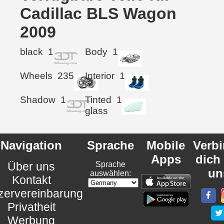
Cadillac BLS Wagon
2009
black
1
Body
1
Wheels
235
Interior
1
Shadow
1
Tinted
1
glass
Navigation
Sprache
Mobile
Verb
Apps
dich
Über uns
Sprache
un
auswählen:
Kontakt
zervereinbarung
Privatheit
Werbung