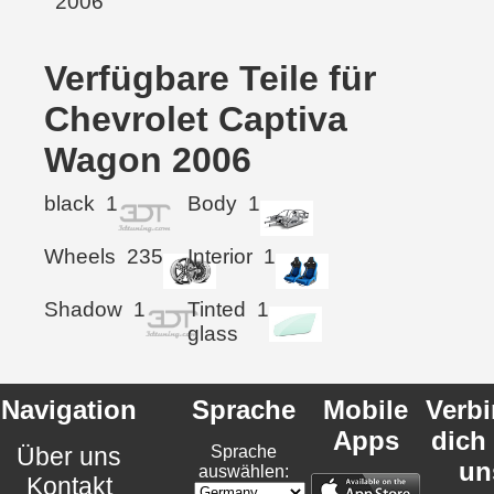
Verfügbare Teile für
Chevrolet Captiva
Wagon 2006
black
1
Body
1
Wheels
235
Interior
1
Shadow
1
Tinted
1
glass
Navigation
Sprache
Mobile
Verb
Apps
dich
Über uns
Sprache
un
auswählen:
Kontakt