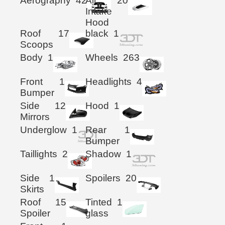
Aerography
42
Air
20
Intake
Hood
Roof
17
black
1
Scoops
Body
1
Wheels
263
Front
1
Headlights
4
Bumper
Side
12
Hood
1
Mirrors
Underglow
1
Rear
1
Bumper
Taillights
2
Shadow
1
Side
1
Spoilers
20
Skirts
Roof
15
Tinted
1
Spoiler
glass