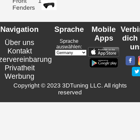
Front
1
Fenders
Navigation
Sprache
Mobile
Verb
Apps
dich
Über uns
Sprache
un
auswählen:
Kontakt
zervereinbarung
Privatheit
Werbung
Copyright © 2023 3DTuning LLC. All rights
reserved