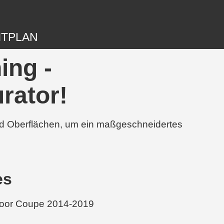
ITPLAN
ing -
rator!
und Oberflächen, um ein maßgeschneidertes
es