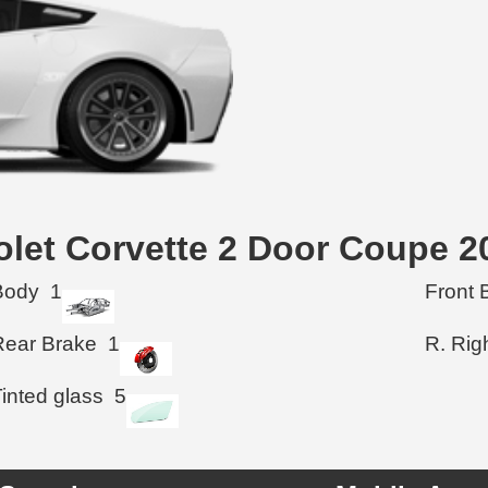
rolet Corvette 2 Door Coupe 
Body
1
Front 
Rear Brake
1
R. Rig
inted glass
5