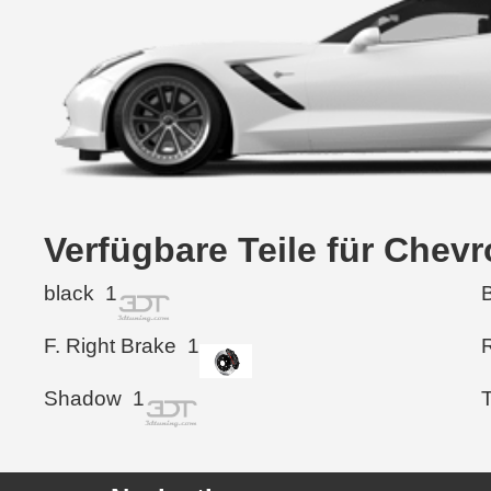
Verfügbare Teile für Chev
black
1
F. Right Brake
1
Shadow
1
T