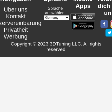
Apps
dich
Über uns
Sprache
un
auswählen:
Kontakt
zervereinbarung
Privatheit
Werbung
Copyright © 2023 3DTuning LLC. All rights
reserved