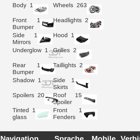
Body
1
Wheels
263
Front
1
Headlights
2
Bumper
Side
1
Hood
1
Mirrors
Underglow
1
Grilles
2
Rear
1
Taillights
2
Bumper
Shadow
1
Side
1
Skirts
Spoilers
20
Roof
15
Spoiler
Tinted
1
Front
1
glass
Fenders
Navigation
Sprache
Mobile
Verb