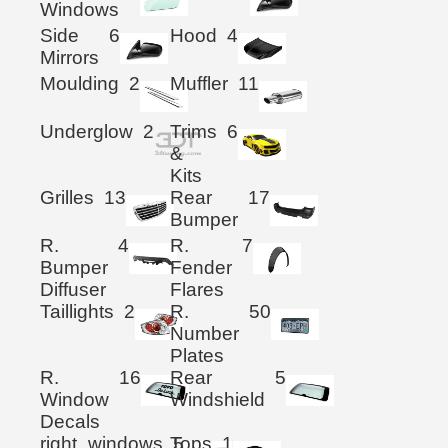
Windows
Side
6
Hood
4
Mirrors
Moulding
2
Muffler
11
Underglow
2
Trims
6
&
Kits
Grilles
13
Rear
17
Bumper
R.
4
R.
7
Bumper
Fender
Diffuser
Flares
Taillights
2
R.
50
Number
Plates
R.
16
Rear
5
Window
Windshield
Decals
right_windows
Tops
5
1