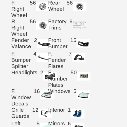
F.
56
Rear
56
Right
Wheel
Wheel
R.
56
Factory
6
Right
Trims
Wheel
Fender
2
Front
15
Valance
Bumper
F.
4
F.
7
Bumper
Fender
Splitter
Flares
Headlights
2
F.
50
Number
Plates
F.
16
Windows
5
Window
Decals
Grille
12
Interior
1
Guards
Left
5
Mirrors
6