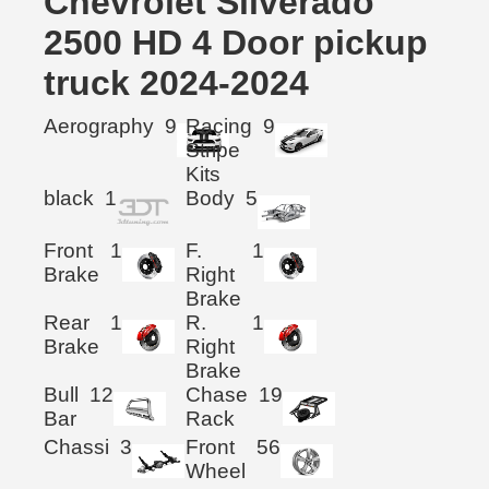
Chevrolet Silverado
2500 HD 4 Door pickup
truck 2024-2024
Aerography
9
Racing
9
Stripe
Kits
black
1
Body
5
Front
1
F.
1
Brake
Right
Brake
Rear
1
R.
1
Brake
Right
Brake
Bull
12
Chase
19
Bar
Rack
Chassi
3
Front
56
Wheel