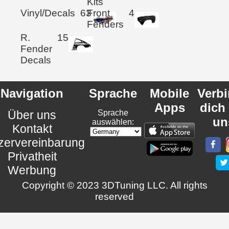
Kits
Vinyl/Decals
63
Front
4
Fenders
R.
15
Fender
Decals
Navigation
Sprache
Mobile
Verb
Apps
dich
Über uns
Sprache
un
auswählen:
Kontakt
zervereinbarung
Privatheit
Werbung
Copyright © 2023 3DTuning LLC. All rights
reserved