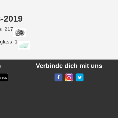
8-2019
s
217
 glass
1
s
Verbinde dich mit uns