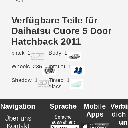
Verfügbare Teile für
Daihatsu Cuore 5 Door
Hatchback 2011
black
1
Body
1
Wheels
235
Interior
1
Shadow
1
Tinted
1
glass
Navigation
Sprache
Mobile
Verb
Apps
dich
Über uns
Sprache
un
auswählen:
Kontakt