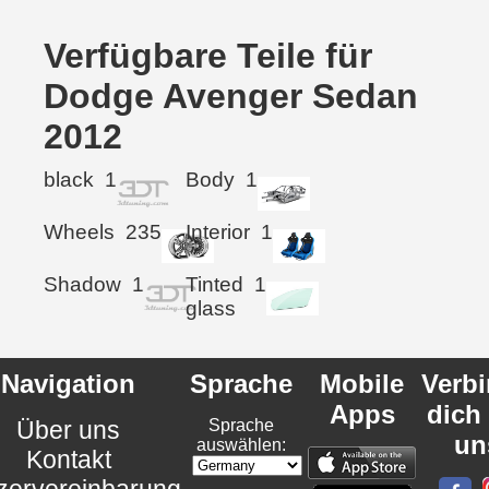
Verfügbare Teile für
Dodge Avenger Sedan
2012
black
1
Body
1
Wheels
235
Interior
1
Shadow
1
Tinted
1
glass
Navigation
Sprache
Mobile
Verb
Apps
dich
Über uns
Sprache
un
auswählen:
Kontakt
zervereinbarung