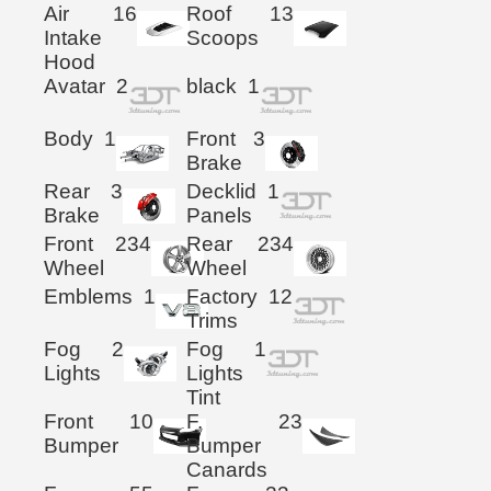
Air
16
Roof
13
Intake
Scoops
Hood
Avatar
2
black
1
Body
1
Front
3
Brake
Rear
3
Decklid
1
Brake
Panels
Front
234
Rear
234
Wheel
Wheel
Emblems
1
Factory
12
Trims
Fog
2
Fog
1
Lights
Lights
Tint
Front
10
F.
23
Bumper
Bumper
Canards