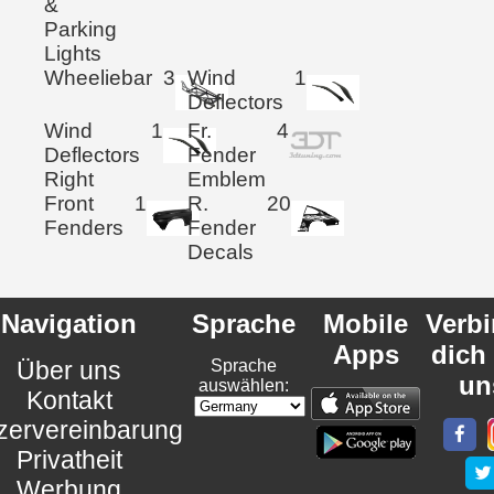
&
Parking
Lights
Wheeliebar
3
Wind
1
Deflectors
Wind
1
Fr.
4
Deflectors
Fender
Right
Emblem
Front
1
R.
20
Fenders
Fender
Decals
Navigation
Sprache
Mobile
Verb
Apps
dich
Über uns
Sprache
un
auswählen:
Kontakt
zervereinbarung
Privatheit
Werbung