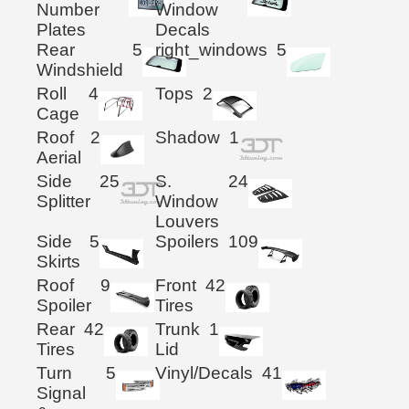
Number
Window
Plates
Decals
Rear
5
right_windows
5
Windshield
Roll
4
Tops
2
Cage
Roof
2
Shadow
1
Aerial
Side
25
S.
24
Splitter
Window
Louvers
Side
5
Spoilers
109
Skirts
Roof
9
Front
42
Spoiler
Tires
Rear
42
Trunk
1
Tires
Lid
Turn
5
Vinyl/Decals
41
Signal