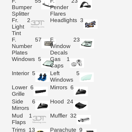
F.
55
F.
23
Bumper
Fender
Splitter
Flares
Fr.
2
Headlights
3
Light
Tint
F.
57
F.
23
Number
Window
Plates
Decals
Windows
5
Gas
1
Caps
Interior
5
Left
5
Windows
Lower
6
Mirrors
6
Grille
Side
6
Hood
24
Mirrors
Mud
1
Muffler
32
Flaps
Trims
13
Parachute
9