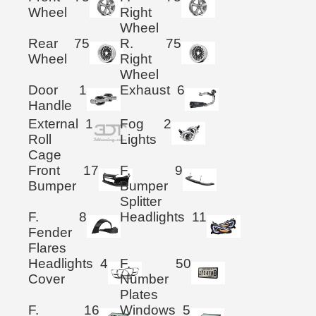
Wheel
Right
Wheel
Rear
75
R.
75
Wheel
Right
Wheel
Door
1
Exhaust
6
Handle
External
1
Fog
2
Roll
Lights
Cage
Front
17
F.
9
Bumper
Bumper
Splitter
F.
8
Headlights
11
Fender
Flares
Headlights
4
F.
50
Cover
Number
Plates
F.
16
Windows
5