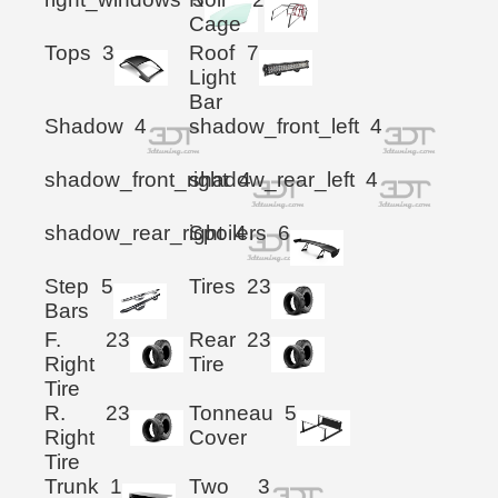
Cage
Tops
3
Roof
7
Light
Bar
Shadow
4
shadow_front_left
4
shadow_front_right
shadow_rear_left
4
4
shadow_rear_right
Spoilers
4
6
Step
5
Tires
23
Bars
F.
23
Rear
23
Right
Tire
Tire
R.
23
Tonneau
5
Right
Cover
Tire
Trunk
1
Two
3