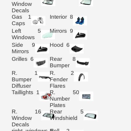
Window
Decals
Gas
1
Interior
8
Caps
Left
5
Mirrors
9
Windows
Side
9
Hood
6
Mirrors
Grilles
6
Rear
8
Bumper
R.
1
R.
2
Bumper
Fender
Diffuser
Flares
Taillights
1
R.
50
Number
Plates
R.
16
Rear
5
Window
Windshield
Decals
right_windows
Roll
5
2