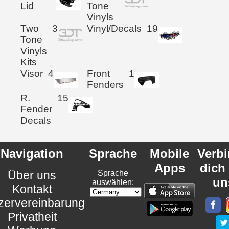
Lid
Tone
Vinyls
Two
3
Vinyl/Decals
19
Tone
Vinyls
Kits
Visor
4
Front
1
Fenders
R.
15
Fender
Decals
Navigation
Sprache
Mobile
Verb
Apps
dich
Über uns
Sprache
un
auswählen:
Kontakt
zervereinbarung
Privatheit