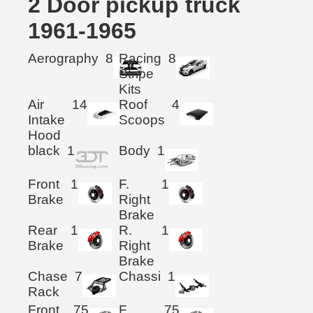
2 Door pickup truck
1961-1965
Aerography
8
Racing
8
Stripe
Kits
Air
14
Roof
4
Intake
Scoops
Hood
black
1
Body
1
Front
1
F.
1
Brake
Right
Brake
Rear
1
R.
1
Brake
Right
Brake
Chase
7
Chassi
1
Rack
Front
75
F.
75