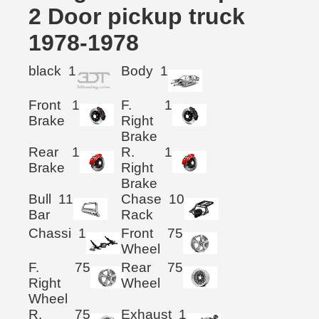
2 Door pickup truck
1978-1978
black
1
Body
1
Front
1
F.
1
Brake
Right
Brake
Rear
1
R.
1
Brake
Right
Brake
Bull
11
Chase
10
Bar
Rack
Chassi
1
Front
75
Wheel
F.
75
Rear
75
Right
Wheel
Wheel
R.
75
Exhaust
1