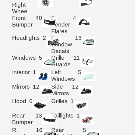
Right
Wheel
Front
40
F.
4
Bumper
Fender
Flares
Headlights
2
F.
16
Window
Decals
Windows
5
Grille
11
Guards
Interior
1
Left
5
Windows
Mirrors
12
Side
12
Mirrors
Hood
6
Grilles
1
Rear
13
Taillights
1
Bumper
R.
16
Rear
5