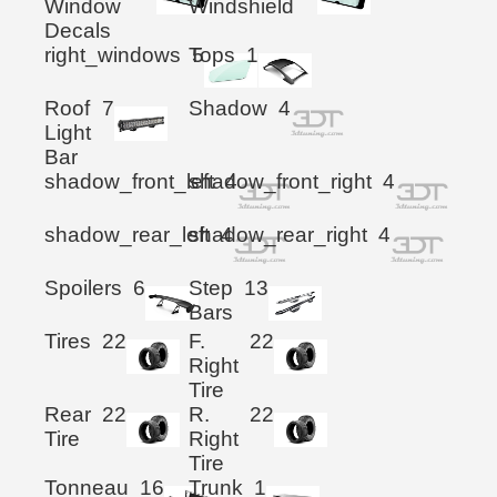
Window
Windshield
Decals
right_windows
Tops
5
1
Roof
7
Shadow
4
Light
Bar
shadow_front_left
shadow_front_right
4
4
shadow_rear_left
shadow_rear_right
4
4
Spoilers
6
Step
13
Bars
Tires
22
F.
22
Right
Tire
Rear
22
R.
22
Tire
Right
Tire
Tonneau
16
Trunk
1