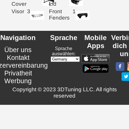
Cover
Lid
Visor
3
Front
1
Fenders
Navigation
Sprache
Mobile
Verb
Apps
dich
Über uns
Sprache
un
auswählen:
Kontakt
zervereinbarung
Privatheit
Werbung
Copyright © 2023 3DTuning LLC. All rights
reserved