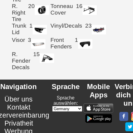
R.
20
Tonneau
16
Right
Cover
Tire
Trunk
1
Vinyl/Decals
23
Lid
Visor
3
Front
1
Fenders
R.
15
Fender
Decals
Navigation
Sprache
Mobile
Verb
Apps
dich
Über uns
Sprache
un
auswählen:
Kontakt
zervereinbarung
Privatheit
Werbung