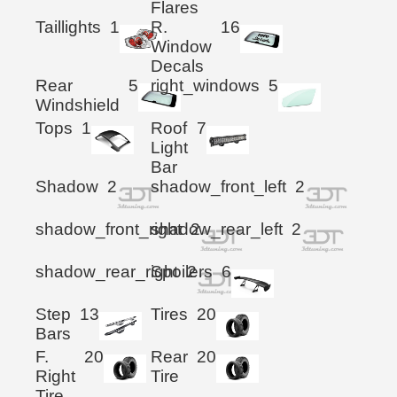
Flares
Taillights
1
R.
16
Window
Decals
Rear
5
right_windows
5
Windshield
Tops
1
Roof
7
Light
Bar
Shadow
2
shadow_front_left
2
shadow_front_right
shadow_rear_left
2
2
shadow_rear_right
Spoilers
2
6
Step
13
Tires
20
Bars
F.
20
Rear
20
Right
Tire
Tire