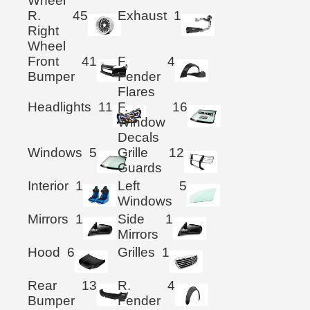
Wheel
R.
45
Exhaust
1
Right
Wheel
Front
41
F.
4
Bumper
Fender
Flares
Headlights
11
F.
16
Window
Decals
Windows
5
Grille
12
Guards
Interior
1
Left
5
Windows
Mirrors
1
Side
1
Mirrors
Hood
6
Grilles
1
Rear
13
R.
4
Bumper
Fender