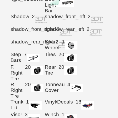
Light
Bar
Shadow
2
shadow_front_left
2
shadow_front_right
shadow_rear_left
2
2
shadow_rear_right
Spare
2
1
Wheel
Step
7
Tires
20
Bars
F.
20
Rear
20
Right
Tire
Tire
R.
20
Tonneau
4
Right
Cover
Tire
Trunk
1
Vinyl/Decals
18
Lid
Visor
3
Winch
1