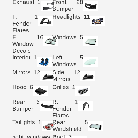
Exhaust
1
Front
28
Bumper
F.
1
Headlights
11
Fender
Flares
F.
16
Windows
5
Window
Decals
Interior
1
Left
5
Windows
Mirrors
12
Side
12
Mirrors
Hood
6
Grilles
1
Rear
6
R.
1
Bumper
Fender
Flares
Taillights
1
Rear
5
Windshield
right_windows
Roof
5
7