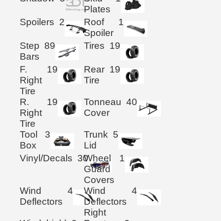
Plates
Spoilers
2
Roof
1
Spoiler
Step
89
Tires
19
Bars
F.
19
Rear
19
Right
Tire
Tire
R.
19
Tonneau
40
Right
Cover
Tire
Tool
3
Trunk
5
Box
Lid
Vinyl/Decals
30
Wheel
1
Guard
Covers
Wind
4
Wind
4
Deflectors
Deflectors
Right