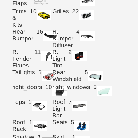
Flaps
Trims
10
Grilles
22
&
Kits
Rear
16
R.
4
Bumper
Bumper
Diffuser
R.
11
R.
2
Fender
Light
Flares
Tint
Taillights
6
Rear
5
Windshield
right_doors
10
right_windows
5
Tops
1
Roof
7
Light
Bar
Roof
1
Seats
5
Rack
Shadow
3
Skid
1