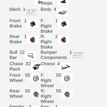
Steps
black
1
Body
4
Front
1
F.
1
Brake
Right
Brake
Rear
1
R.
2
Brake
Right
Brake
Bull
22
Bumper
1
Bar
Components
Chase
32
Chassi
4
Rack
Front
55
F.
55
Wheel
Right
Wheel
Rear
55
R.
55
Wheel
Right
Wheel
Fender
2
Fog
1