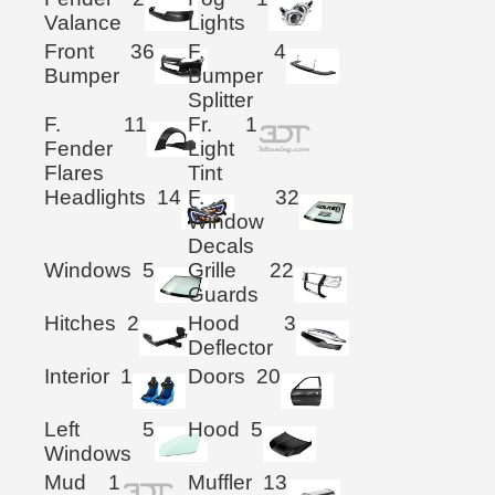
Valance
Lights
Front
36
F.
4
Bumper
Bumper
Splitter
F.
11
Fr.
1
Fender
Light
Flares
Tint
Headlights
14
F.
32
Window
Decals
Windows
5
Grille
22
Guards
Hitches
2
Hood
3
Deflector
Interior
1
Doors
20
Left
5
Hood
5
Windows
Mud
1
Muffler
13