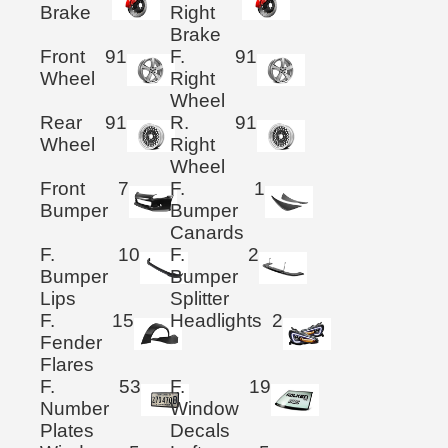
Brake
Right
Brake
Front
91
F.
91
Wheel
Right
Wheel
Rear
91
R.
91
Wheel
Right
Wheel
Front
7
F.
1
Bumper
Bumper
Canards
F.
10
F.
2
Bumper
Bumper
Lips
Splitter
F.
15
Headlights
2
Fender
Flares
F.
53
F.
19
Number
Window
Plates
Decals