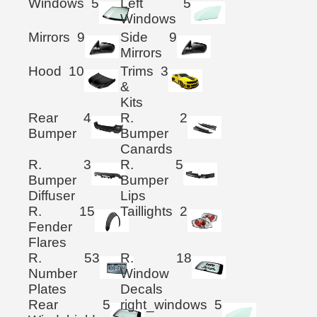
Windows
5
Left
5
Windows
Mirrors
9
Side
9
Mirrors
Hood
10
Trims
3
&
Kits
Rear
4
R.
2
Bumper
Bumper
Canards
R.
3
R.
5
Bumper
Bumper
Diffuser
Lips
R.
15
Taillights
2
Fender
Flares
R.
53
R.
18
Number
Window
Plates
Decals
Rear
5
right_windows
5