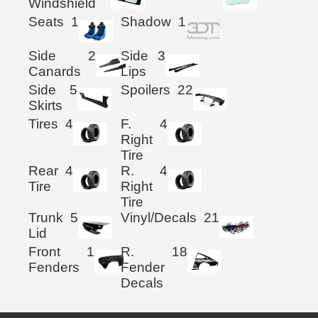
Windshield
Seats
1
Shadow
1
Side
2
Side
3
Canards
Lips
Side
5
Spoilers
22
Skirts
Tires
4
F.
4
Right
Tire
Rear
4
R.
4
Tire
Right
Tire
Trunk
5
Vinyl/Decals
21
Lid
Front
1
R.
18
Fenders
Fender
Decals