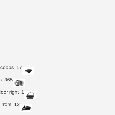
Scoops
17
s
365
oor right
1
irrors
12