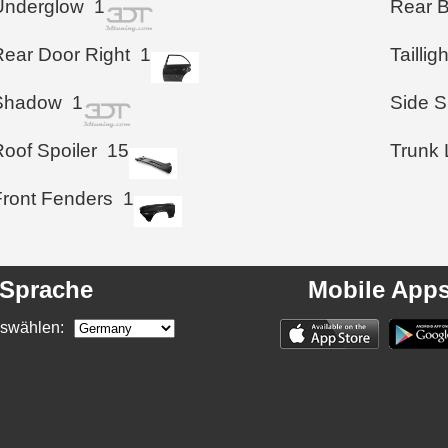
Underglow
1
Rear 
Rear Door Right
1
Taillig
Shadow
1
Side S
Roof Spoiler
15
Trunk 
Front Fenders
1
Sprache
Mobile App
swählen: