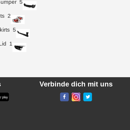
Bumper
5
hts
2
kirts
5
Lid
1
s
Verbinde dich mit uns