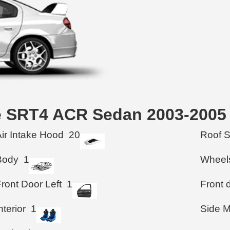
ge SRT4 ACR Sedan 2003-2005
Air Intake Hood
20
Roof 
Body
1
Wheel
ront Door Left
1
Front d
nterior
1
Side M