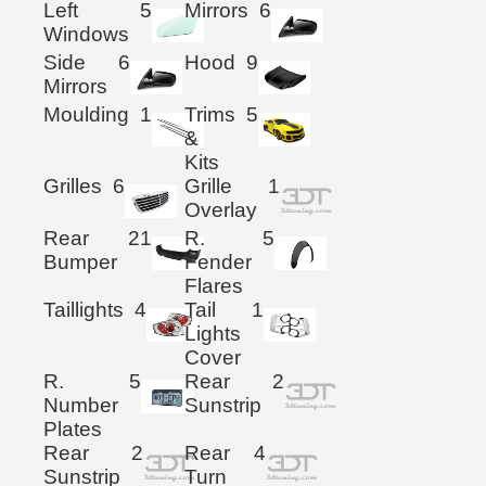
Left
5
Mirrors
6
Windows
Side
6
Hood
9
Mirrors
Moulding
1
Trims
5
&
Kits
Grilles
6
Grille
1
Overlay
Rear
21
R.
5
Bumper
Fender
Flares
Taillights
4
Tail
1
Lights
Cover
R.
5
Rear
2
Number
Sunstrip
Plates
Rear
2
Rear
4
Sunstrip
Turn