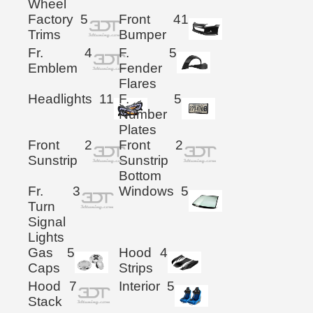
Wheel
Factory
5
Front
41
Trims
Bumper
Fr.
4
F.
5
Emblem
Fender
Flares
Headlights
11
F.
5
Number
Plates
Front
2
Front
2
Sunstrip
Sunstrip
Bottom
Fr.
3
Windows
5
Turn
Signal
Lights
Gas
5
Hood
4
Caps
Strips
Hood
7
Interior
5
Stack