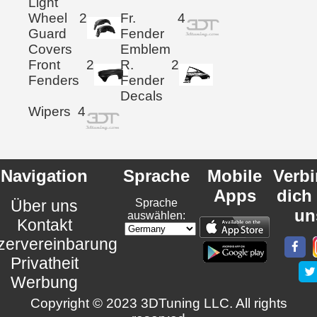
Light
Wheel
2
Fr.
4
Guard
Fender
Covers
Emblem
Front
2
R.
2
Fenders
Fender
Decals
Wipers
4
Navigation
Sprache
Mobile
Verb
Apps
dich
Über uns
Sprache
un
auswählen:
Kontakt
zervereinbarung
Privatheit
Werbung
Copyright © 2023 3DTuning LLC. All rights