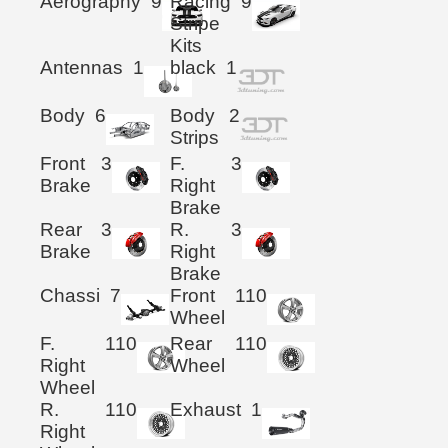
Aerography
9
Racing
9
Stripe
Kits
Antennas
1
black
1
Body
6
Body
2
Strips
Front
3
F.
3
Brake
Right
Brake
Rear
3
R.
3
Brake
Right
Brake
Chassi
7
Front
110
Wheel
F.
110
Rear
110
Right
Wheel
Wheel
R.
110
Exhaust
1
Right