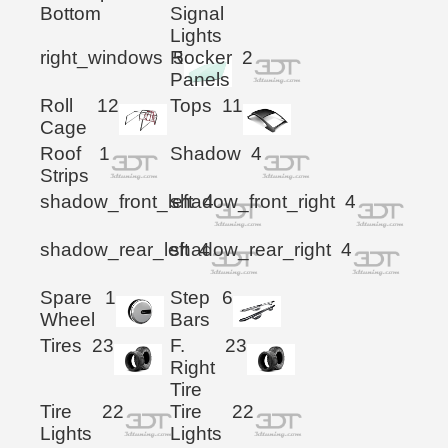
Bottom
Signal
Lights
right_windows
Rocker
5
2
Panels
Roll
12
Tops
11
Cage
Roof
1
Shadow
4
Strips
shadow_front_left
shadow_front_right
4
4
shadow_rear_left
shadow_rear_right
4
4
Spare
1
Step
6
Wheel
Bars
Tires
23
F.
23
Right
Tire
Tire
22
Tire
22
Lights
Lights