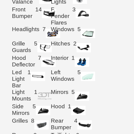
Valance
Lights
Front
14
F.
3
Bumper
Fender
Flares
Headlights
7
Windows
5
Grille
5
Hitches
2
Guards
Hood
7
Interior
1
Deflector
Led
1
Left
5
Light
Windows
Bar
Light
1
Mirrors
5
Mounts
Side
5
Hood
1
Mirrors
Grilles
8
Rear
4
Bumper