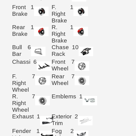
Front
1
F.
1
Brake
Right
Brake
Rear
1
R.
1
Brake
Right
Brake
Bull
6
Chase
10
Bar
Rack
Chassi
6
Front
7
Wheel
F.
7
Rear
7
Right
Wheel
Wheel
R.
7
Emblems
1
Right
Wheel
Exhaust
1
Exterior
2
Trim
Fender
1
Fog
2