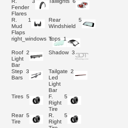
R.
3
Taillights
6
Fender
Flares
R.
1
Rear
5
Mud
Windshield
Flaps
right_windows
Tops
5
1
Roof
2
Shadow
3
Light
Bar
Step
3
Tailgate
2
Bars
Led
Light
Bar
Tires
5
F.
5
Right
Tire
Rear
5
R.
5
Tire
Right
Tire