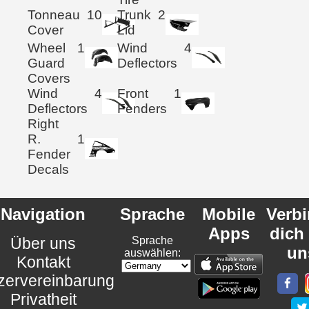
Tonneau
10
Trunk
2
Cover
Lid
Wheel
1
Wind
4
Guard
Deflectors
Covers
Wind
4
Front
1
Deflectors
Fenders
Right
R.
1
Fender
Decals
Navigation
Sprache
Mobile
Verb
Apps
dich
Über uns
Sprache
un
auswählen:
Kontakt
zervereinbarung
Privatheit