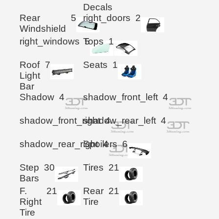
Decals
Rear
5
right_doors
2
Windshield
right_windows
Tops
5
1
Roof
7
Seats
1
Light
Bar
Shadow
4
shadow_front_left
4
shadow_front_right
shadow_rear_left
4
4
shadow_rear_right
Spoilers
4
6
Step
30
Tires
21
Bars
F.
21
Rear
21
Right
Tire
Tire