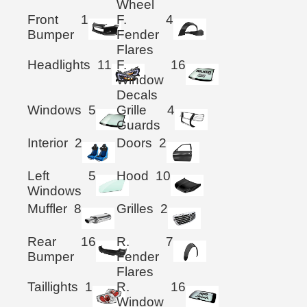
Wheel
Front
1
F.
4
Bumper
Fender
Flares
Headlights
11
F.
16
Window
Decals
Windows
5
Grille
4
Guards
Interior
2
Doors
2
Left
5
Hood
10
Windows
Muffler
8
Grilles
2
Rear
16
R.
7
Bumper
Fender
Flares
Taillights
1
R.
16
Window