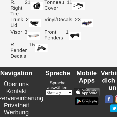
R.
21
Tonneau
11
Right
Cover
Tire
Trunk
2
Vinyl/Decals
23
Lid
Visor
3
Front
1
Fenders
R.
15
Fender
Decals
Navigation
Sprache
Mobile
Verb
Apps
dich
Über uns
Sprache
un
auswählen:
Kontakt
zervereinbarung
Privatheit
Werbung