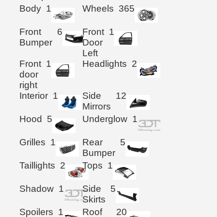
Body
1
Wheels
365
Front
6
Front
1
Bumper
Door
Left
Front
1
Headlights
2
door
right
Interior
1
Side
12
Mirrors
Hood
5
Underglow
1
Grilles
1
Rear
5
Bumper
Taillights
2
Tops
1
Shadow
1
Side
5
Skirts
Spoilers
1
Roof
20