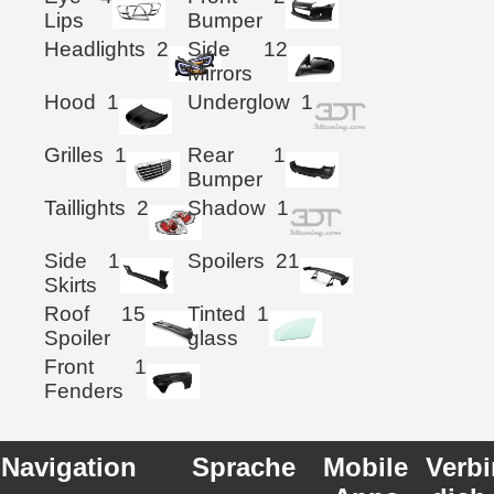
Lips
Bumper
Headlights
2
Side
12
Mirrors
Hood
1
Underglow
1
Grilles
1
Rear
1
Bumper
Taillights
2
Shadow
1
Side
1
Spoilers
21
Skirts
Roof
15
Tinted
1
Spoiler
glass
Front
1
Fenders
Navigation
Sprache
Mobile
Verb