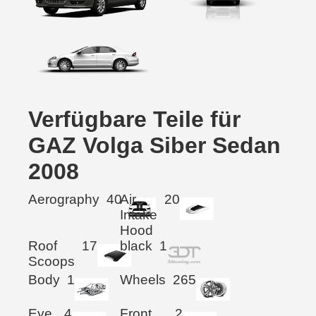
Verfügbare Teile für
GAZ Volga Siber Sedan
2008
Aerography
40
Air
20
Intake
Hood
Roof
17
black
1
Scoops
Body
1
Wheels
265
Eye
4
Front
2