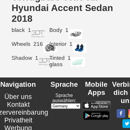
Hyundai Accent Sedan
2018
black
1
Body
1
Wheels
216
Interior
1
Shadow
1
Tinted
1
glass
Navigation
Sprache
Mobile
Verb
Apps
dich
Über uns
Sprache
un
auswählen:
Kontakt
zervereinbarung
Privatheit
Werbung