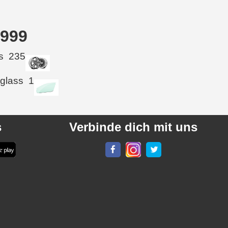
1999
s
235
 glass
1
s
Verbinde dich mit uns