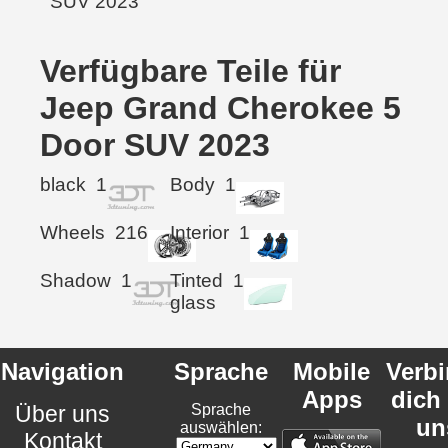
Verfügbare Teile für
Jeep Grand Cherokee 5
Door SUV 2023
black
1
Body
1
Wheels
216
Interior
1
Shadow
1
Tinted
1
glass
Navigation
Sprache
Mobile
Verb
Apps
dich
Über uns
Sprache
un
auswählen:
Kontakt