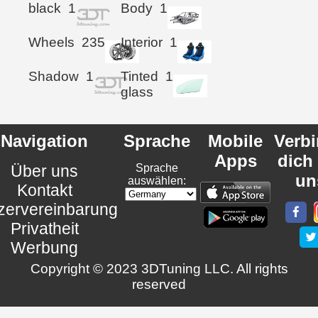
black
1
Body
1
Wheels
235
Interior
1
Shadow
1
Tinted
1
glass
Navigation
Sprache
Mobile
Verb
Apps
dich
Über uns
Sprache
un
auswählen:
Kontakt
zervereinbarung
Privatheit
Werbung
Copyright © 2023 3DTuning LLC. All rights
reserved