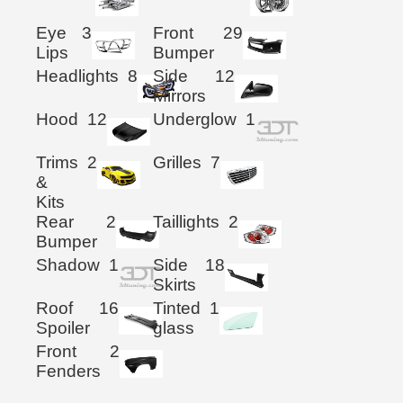
Eye
3
Front
29
Lips
Bumper
Headlights
8
Side
12
Mirrors
Hood
12
Underglow
1
Trims
2
Grilles
7
&
Kits
Rear
2
Taillights
2
Bumper
Shadow
1
Side
18
Skirts
Roof
16
Tinted
1
Spoiler
glass
Front
2
Fenders