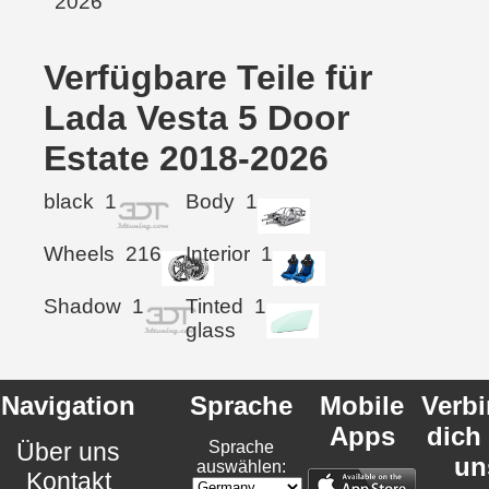
Verfügbare Teile für
Lada Vesta 5 Door
Estate 2018-2026
black
1
Body
1
Wheels
216
Interior
1
Shadow
1
Tinted
1
glass
Navigation
Sprache
Mobile
Verb
Apps
dich
Über uns
Sprache
un
auswählen:
Kontakt