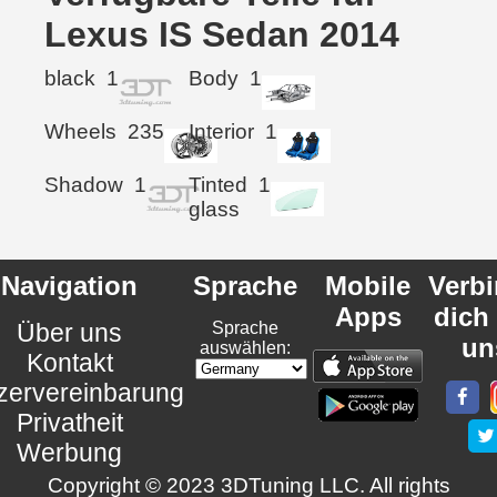
Lexus IS Sedan 2014
black
1
Body
1
Wheels
235
Interior
1
Shadow
1
Tinted
1
glass
Navigation
Sprache
Mobile
Verb
Apps
dich
Über uns
Sprache
un
auswählen:
Kontakt
zervereinbarung
Privatheit
Werbung
Copyright © 2023 3DTuning LLC. All rights