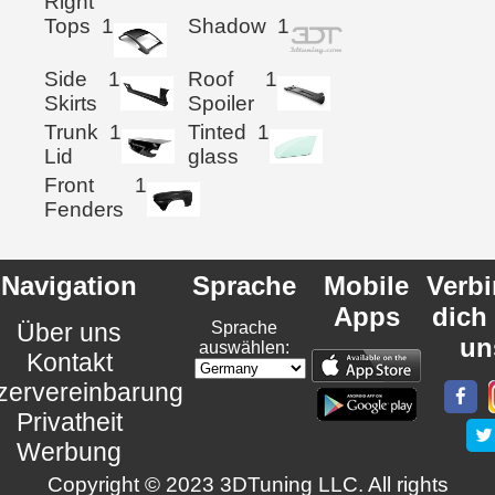
Right
Tops
1
Shadow
1
Side
1
Roof
1
Skirts
Spoiler
Trunk
1
Tinted
1
Lid
glass
Front
1
Fenders
Navigation
Sprache
Mobile
Verb
Apps
dich
Über uns
Sprache
un
auswählen:
Kontakt
zervereinbarung
Privatheit
Werbung
Copyright © 2023 3DTuning LLC. All rights