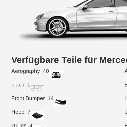
Verfügbare Teile für Mer
Aerography
40
black
1
Front Bumper
14
Hood
7
Grilles
4