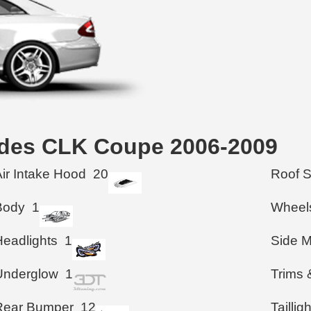
cedes CLK Coupe 2006-2009
Air Intake Hood
20
Roof 
Body
1
Wheel
Headlights
1
Side M
Underglow
1
Trims 
Rear Bumper
12
Taillig