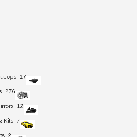
Scoops
17
s
276
irrors
12
& Kits
7
hts
2